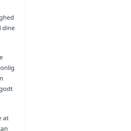
ighed
l dine
e
sonlig
n
 godt
e at
kan