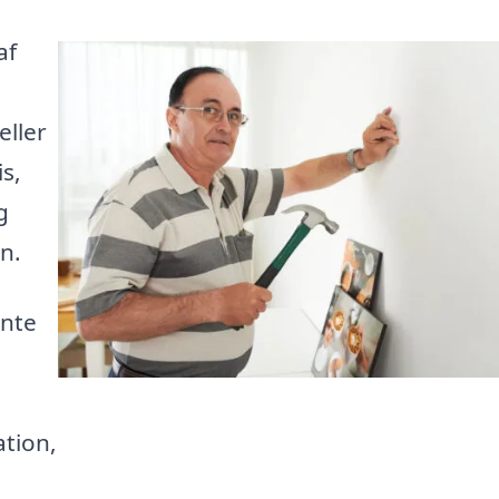
af
eller
s,
g
n.
ente
ation,