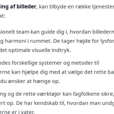
g af billeder
, kan tilbyde en række tjeneste
at:
ionelt team kan guide dig i, hvordan billeder
og harmoni i rummet. De tager højde for lysfo
et optimale visuelle indtryk.
ndes forskellige systemer og metoder til
terne kan hjælpe dig med at vælge det rette b
, du ønsker at hænge op.
g og de rette værktøjer kan fagfolkene sikre,
ert op. De har kendskab til, hvordan man und
rne er i vater.