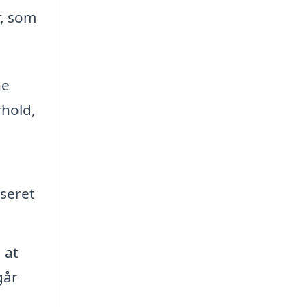
r, som
ne
rhold,
aseret
 at
går