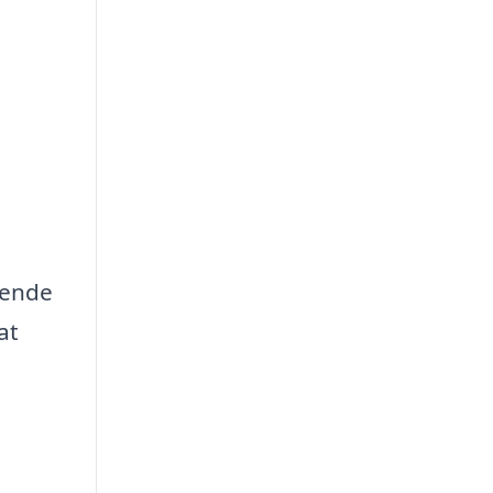
dende
at