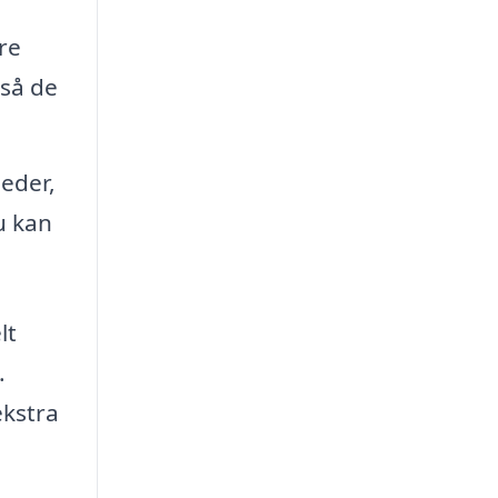
re
 så de
leder,
u kan
lt
.
ekstra