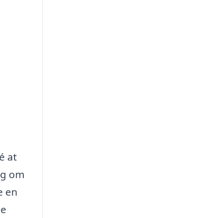
é at
sig om
e en
de