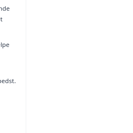
ende
t
ælpe
bedst.