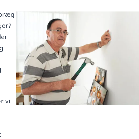
 præg
ger?
ler
ng
l
r vi
t
t