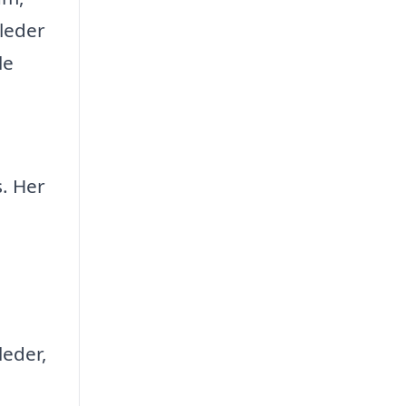
lleder
le
. Her
leder,