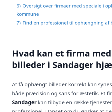
6)
Oversigt over firmaer med speciale i op
kommune
7)
Find en professionel til ophængning af 
Hvad kan et firma med
billeder i Sandager hj
At få ophængt billeder korrekt kan syne
både præcision og sans for æstetik. Et f
Sandager
kan tilbyde en række tjenest
professionel. Uanset om du ønsker at de