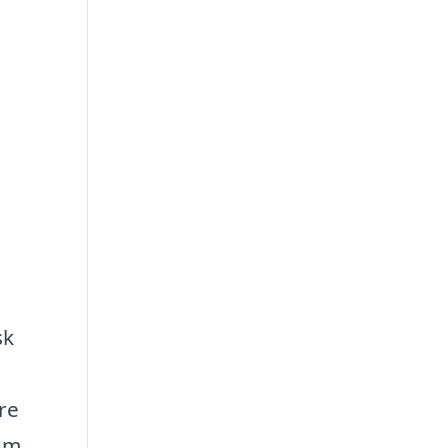
sk
re
um,