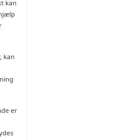
kt kan
hjælp
r
, kan
sning
åde er
rydes