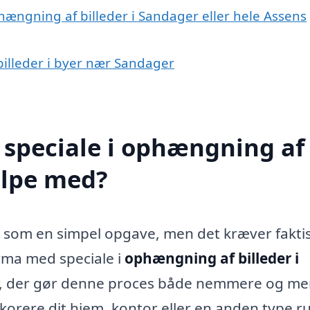
hængning af billeder i Sandager eller hele Assens
billeder i byer nær Sandager
 speciale i ophængning af
ælpe med?
s som en simpel opgave, men det kræver fakti
irma med speciale i
ophængning af billeder i
er, der gør denne proces både nemmere og me
korere dit hjem, kontor eller en anden type r