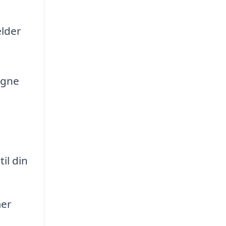
ælder
igne
il din
mer