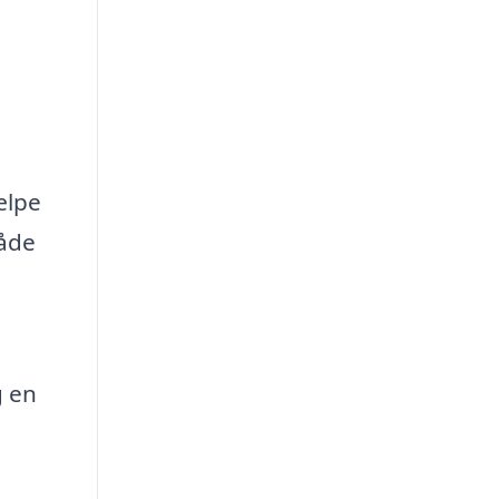
ælpe
måde
g en