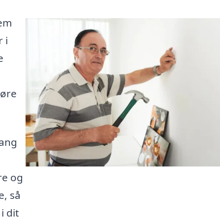
jem
 i
e
gøre
gang
re og
, så
 dit