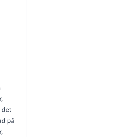
n
,
 det
bud på
r,