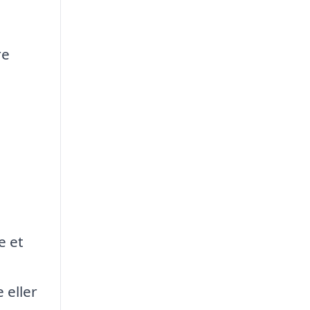
re
e et
 eller