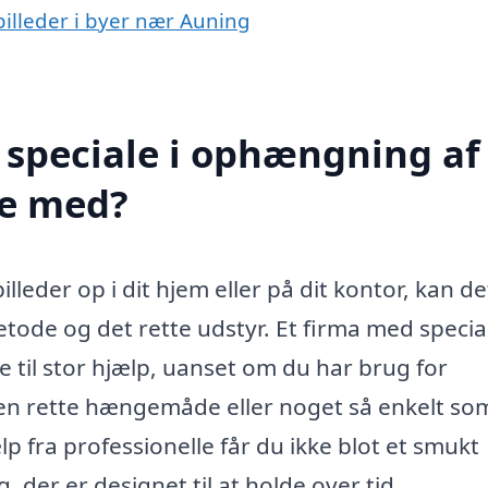
billeder i byer nær Auning
 speciale i ophængning af
pe med?
leder op i dit hjem eller på dit kontor, kan de
tode og det rette udstyr. Et firma med special
 til stor hjælp, uanset om du har brug for
, den rette hængemåde eller noget så enkelt so
lp fra professionelle får du ikke blot et smukt
der er designet til at holde over tid.