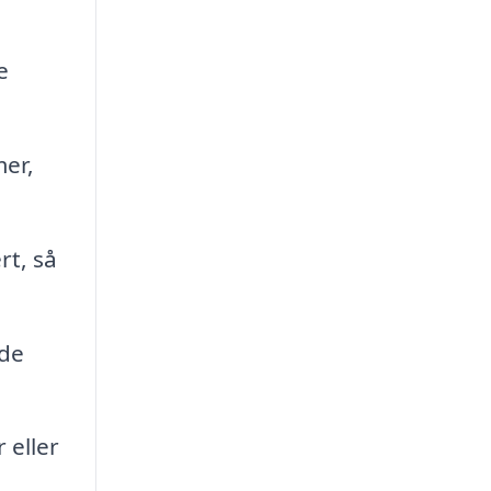
e
er,
rt, så
 de
 eller