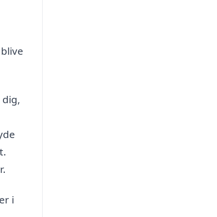
blive
 dig,
byde
t.
r.
er i