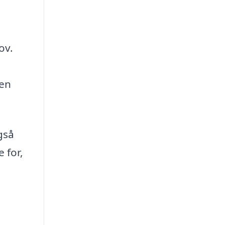
ov.
den
gså
 for,