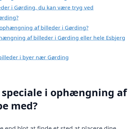
eder i Gørding, du kan være tryg ved
ørding?
ophængning af billeder i Gørding?
hængning af billeder i Gørding eller hele Esbjerg
billeder i byer nær Gørding
 speciale i ophængning af
lpe med?
 end blot at finde et sted at placere dine