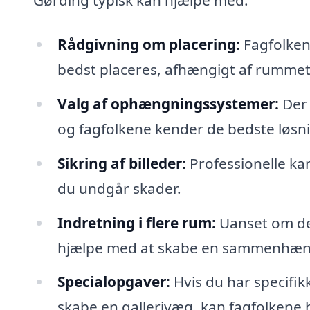
Gørding typisk kan hjælpe med:
Rådgivning om placering:
Fagfolkene
bedst placeres, afhængigt af rummet
Valg af ophængningssystemer:
Der 
og fagfolkene kender de bedste løsnin
Sikring af billeder:
Professionelle kan 
du undgår skader.
Indretning i flere rum:
Uanset om det
hjælpe med at skabe en sammenhæn
Specialopgaver:
Hvis du har specifi
skabe en gallerivæg, kan fagfolkene 