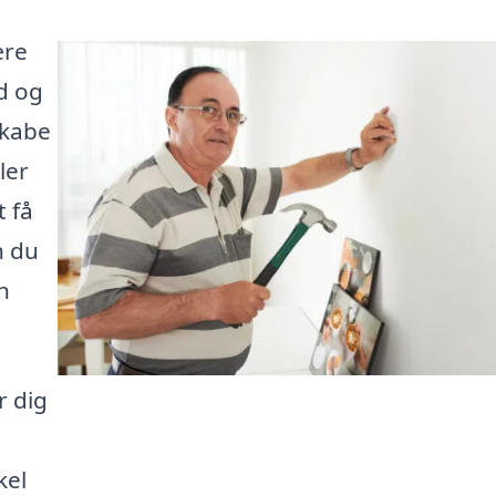
ære
d og
skabe
ler
t få
n du
n
r dig
kel