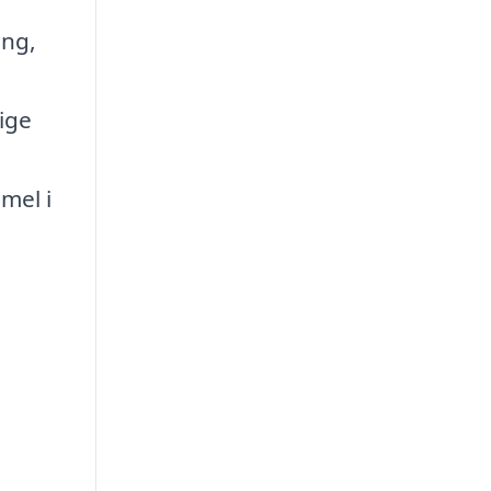
ing,
ige
mel i