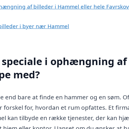
hængning af billeder i Hammel eller hele Favrskov
 billeder i byer nær Hammel
 speciale i ophængning af
lpe med?
re end bare at finde en hammer og en søm. Of
 forskel for, hvordan et rum opfattes. Et fir
el kan tilbyde en række tjenester, der kan hj
it hjem eller kontor. Uanset om du ønsker at 