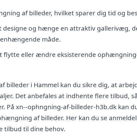
gning af billeder, hvilket sparer dig tid og be
at designe og hænge en attraktiv gallerivæg, d
mmenhængende måde.
t flytte eller ændre eksisterende ophængning
af billeder i Hammel kan du sikre dig, at arbej
ljer. Det anbefales at indhente flere tilbud, s
r. På xn--ophngning-af-billeder-h3b.dk kan d
ophængning af billeder. Her kan du se anmeldel
 tilbud til dine behov.