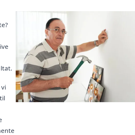
te?
ive
tat.
vi
il
e
hente