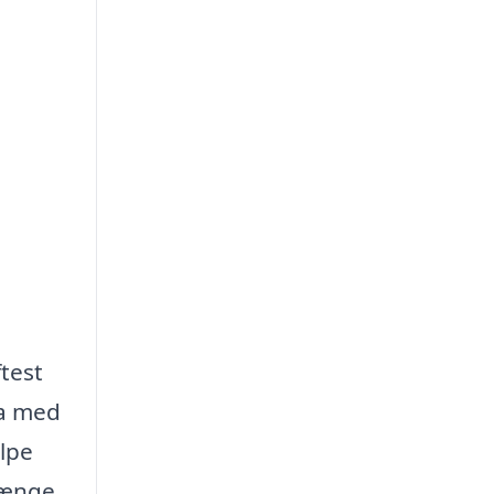
test
ma med
ælpe
hænge