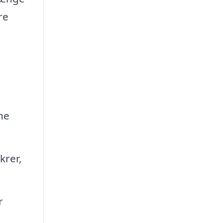
re
ne
krer,
r