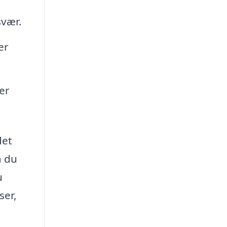
svær.
er
er
det
å du
u
ser,