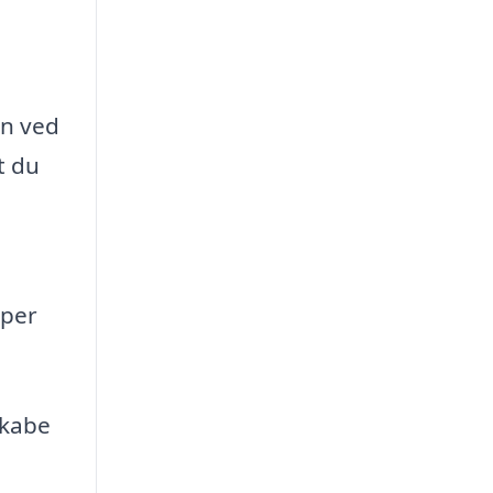
en ved
t du
lper
skabe