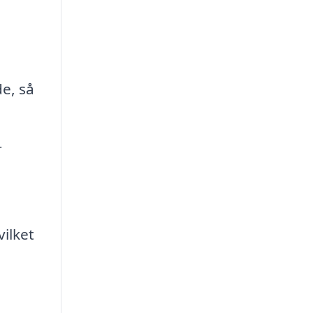
de, så
r
ilket