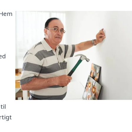
 Hem
ed
il
rtigt
e