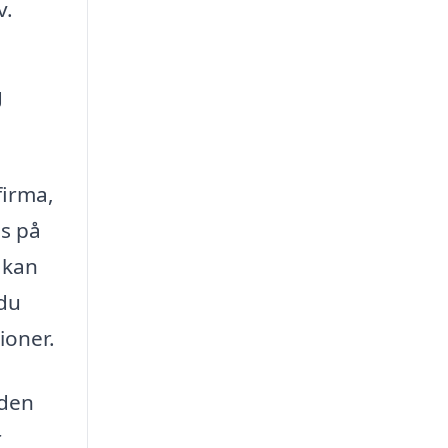
v.
g
firma,
es på
 kan
 du
ioner.
iden
r