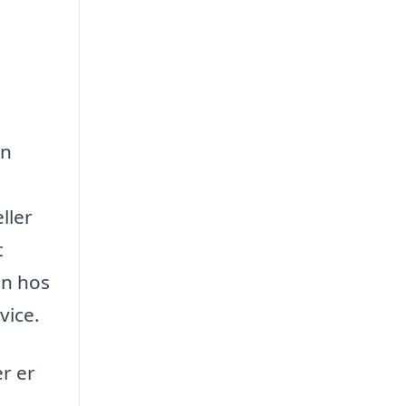
an
ller
t
en hos
vice.
er er