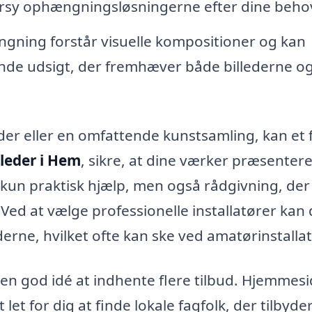
ersy ophængningsløsningerne efter dine beho
gning forstår visuelle kompositioner og kan
ende udsigt, der fremhæver både billederne o
eder eller en omfattende kunstsamling, kan et 
leder i Hem
, sikre, at dine værker præsenter
 kun praktisk hjælp, men også rådgivning, der
 Ved at vælge professionelle installatører kan
rne, hvilket ofte kan ske ved amatørinstallat
t en god idé at indhente flere tilbud. Hjemmes
et for dig at finde lokale fagfolk, der tilbyde