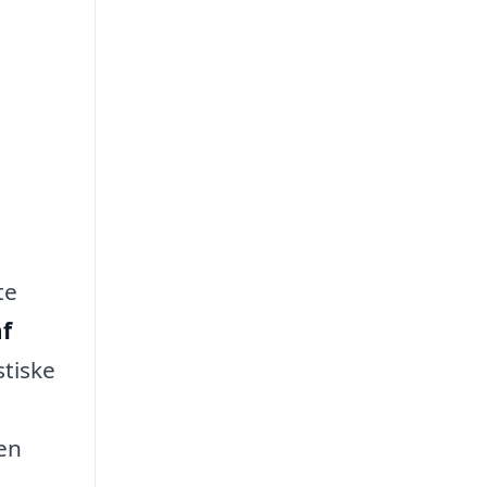
te
f
stiske
den