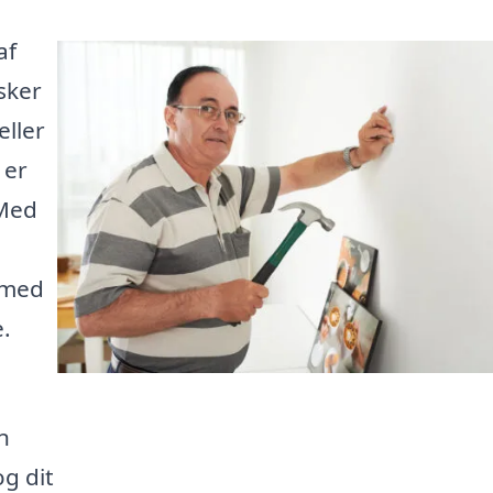
af
sker
eller
 er
 Med
g med
e.
n
og dit