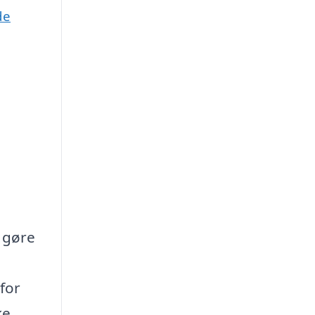
de
a gøre
for
ke