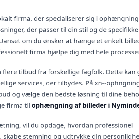
okalt firma, der specialiserer sig i ophængning
ninger, der passer til din stil og de specifikke
 Uanset om du ønsker at hænge et enkelt bille
ofessionelt firma hjælpe dig med hele processe
lere tilbud fra forskellige fagfolk. Dette kan 
llige services, der tilbydes. På xn--ophngning
bud og vælge den bedste løsning til dine beho
ge firma til
ophængning af billeder i Nymind
etning, vil du opdage, hvordan professionel
 skabe stemning og udtrykke din personlighe