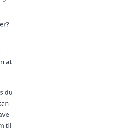
er?
n at
is du
kan
have
 til