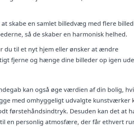
at skabe en samlet billedvæg med flere billed
lederne, så de skaber en harmonisk helhed.
r du til et nyt hjem eller ønsker at ændre
tigt fjerne og hænge dine billeder op igen ude
ndegab kan også øge værdien af din bolig, hv
ægge med omhyggeligt udvalgte kunstværker 
godt førstehåndsindtryk. Desuden kan det at 
l en personlig atmosfære, der får ethvert rum