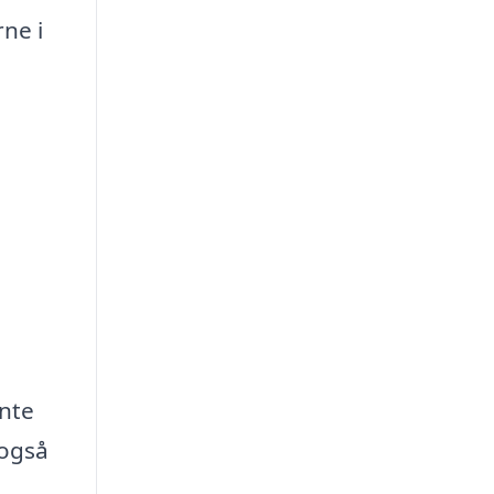
ne i
ente
 også