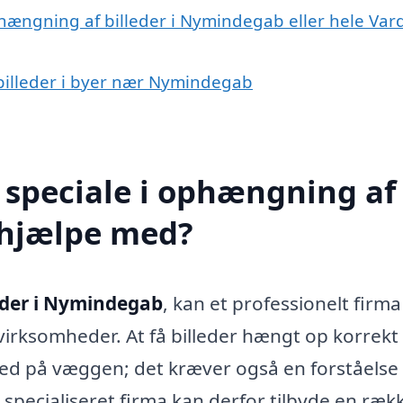
phængning af billeder i Nymindegab eller hele Var
 billeder i byer nær Nymindegab
 speciale i ophængning af
 hjælpe med?
eder i Nymindegab
, kan et professionelt firm
 virksomheder. At få billeder hængt op korrekt
sted på væggen; det kræver også en forståelse 
t specialiseret firma kan derfor tilbyde en ræk