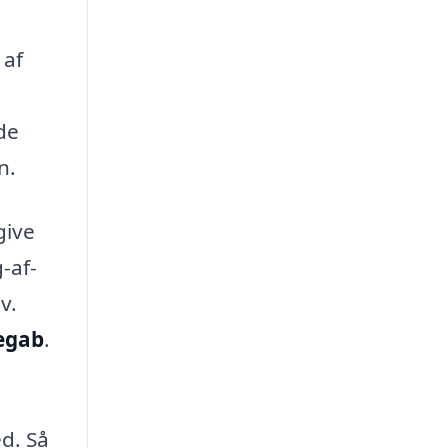
 af
de
n.
give
-af-
v.
egab
.
d. Så