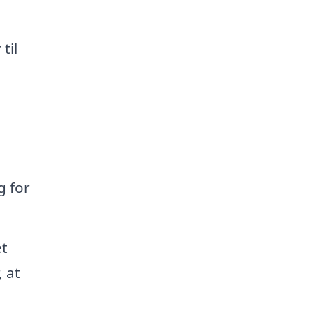
til
g for
et
 at