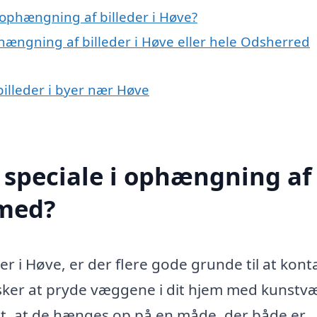
ophængning af billeder i Høve?
hængning af billeder i Høve eller hele Odsherred
billeder i byer nær Høve
 speciale i ophængning af
 med?
r i Høve, er der flere gode grunde til at kont
sker at pryde væggene i dit hjem med kunstvæ
gtigt, at de hænges op på en måde, der både er