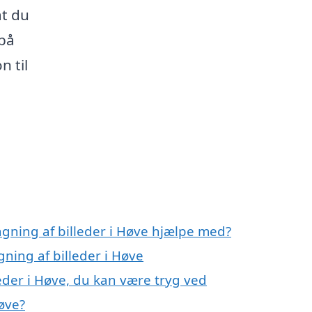
at du
 på
n til
gning af billeder i Høve hjælpe med?
ning af billeder i Høve
eder i Høve, du kan være tryg ved
øve?