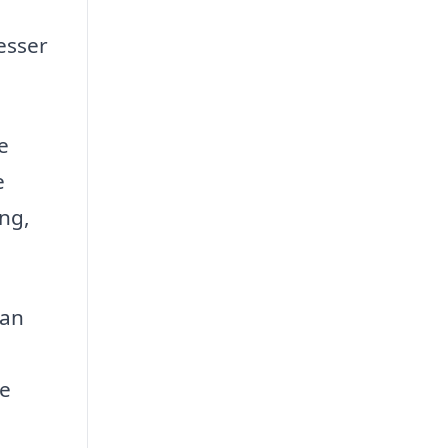
,
esser
e
e
ing,
kan
ne