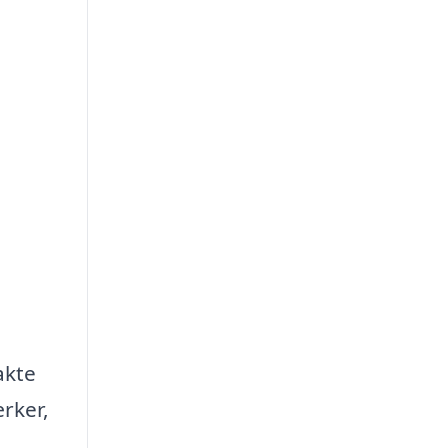
akte
rker,