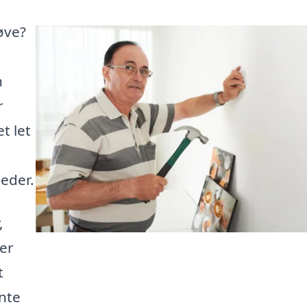
øve?
n
r
t let
leder.
,
der
t
nte