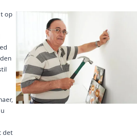
t op
d
Med
 den
til
maer,
du
t det