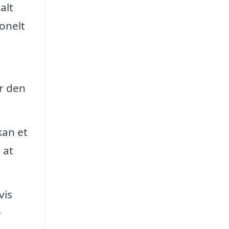
alt
ionelt
ar den
kan et
 at
vis
e