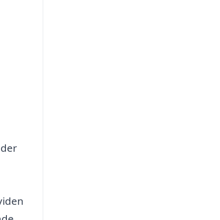
 der
viden
nde