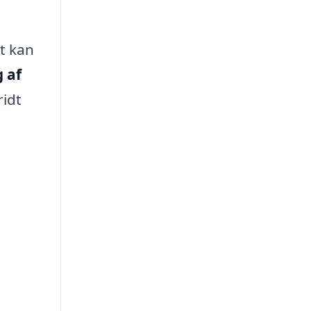
t kan
 af
ridt