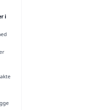
r i
med
er
takte
ægge