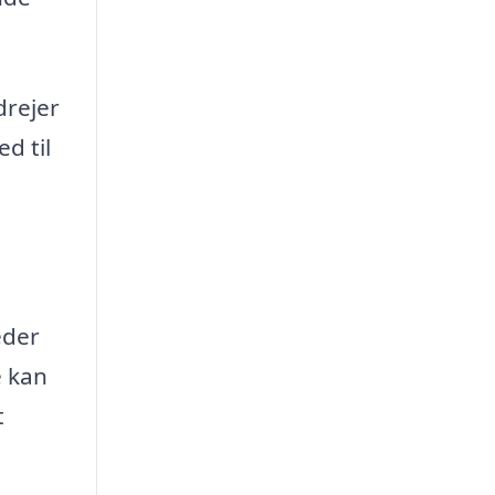
drejer
d til
eder
e kan
t