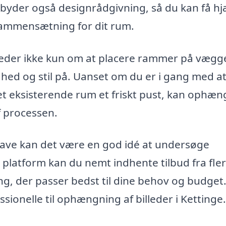
byder også designrådgivning, så du kan få hjæ
sammensætning for dit rum.
lleder ikke kun om at placere rammer på vægg
hed og stil på. Uanset om du er i gang med a
e et eksisterende rum et friskt pust, kan ophæ
af processen.
pgave kan det være en god idé at undersøge
 platform kan du nemt indhente tilbud fra fle
ing, der passer bedst til dine behov og budget
ionelle til ophængning af billeder i Kettinge.