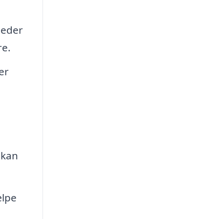
teder
re.
er
 kan
ælpe