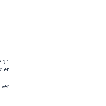
veje,
d er
t
giver