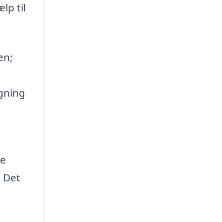
lp til
en;
t
ngning
re
. Det