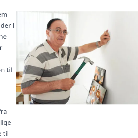
jem
der i
ine
r
 til
fra
lige
 til