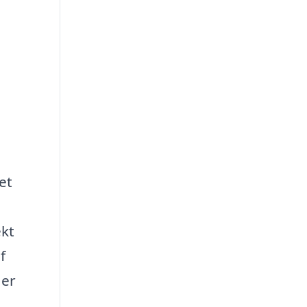
et
ekt
f
 er