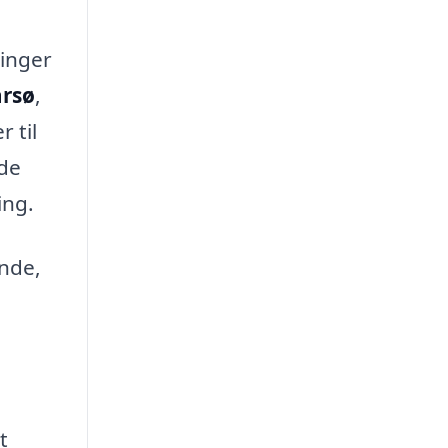
ninger
arsø
,
 til
nde
ing.
ende,
t