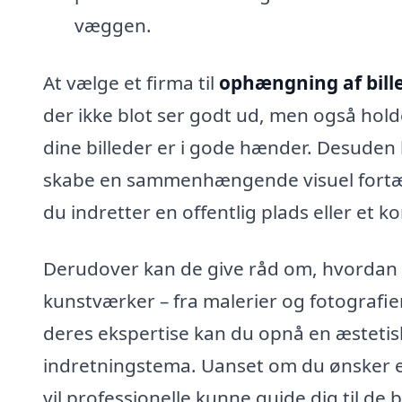
væggen.
At vælge et firma til
ophængning af bille
der ikke blot ser godt ud, men også holder
dine billeder er i gode hænder. Desuden 
skabe en sammenhængende visuel fortællin
du indretter en offentlig plads eller et ko
Derudover kan de give råd om, hvordan 
kunstværker – fra malerier og fotografie
deres ekspertise kan du opnå en æstetis
indretningstema. Uanset om du ønsker en m
vil professionelle kunne guide dig til de 