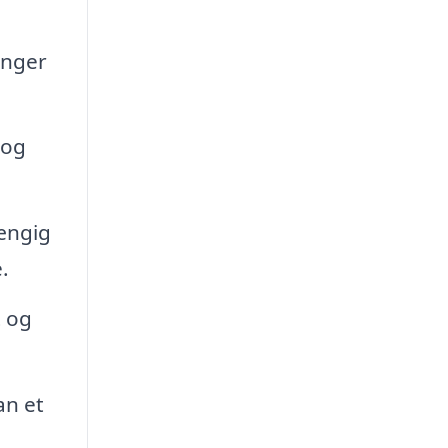
inger
 og
ængig
.
t og
an et