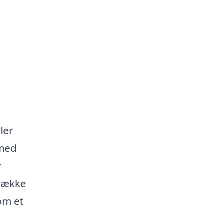
ler
 med
r
 række
som et