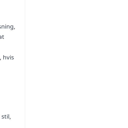
sning,
at
 hvis
e
stil,