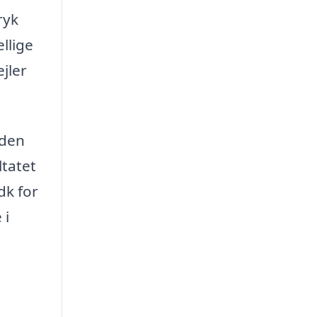
ryk
llige
jler
 den
ltatet
dk for
 i