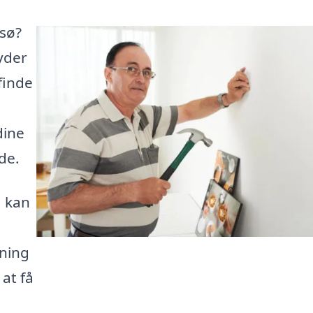
rsø?
byder
finde
dine
de.
, kan
gning
 at få