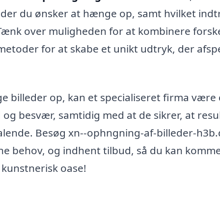
lleder du ønsker at hænge op, samt hvilket indt
Tænk over muligheden for at kombinere forske
toder for at skabe et unikt udtryk, der afspe
e billeder op, kan et specialiseret firma være
d og besvær, samtidig med at de sikrer, at resu
ltalende. Besøg xn--ophngning-af-billeder-h3b.
dine behov, og indhent tilbud, så du kan komme
 kunstnerisk oase!