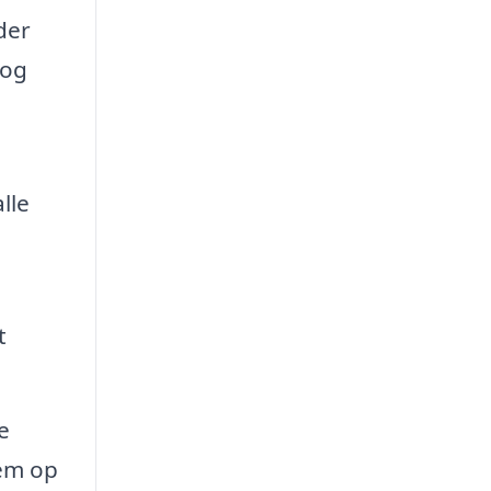
der
 og
lle
t
e
dem op