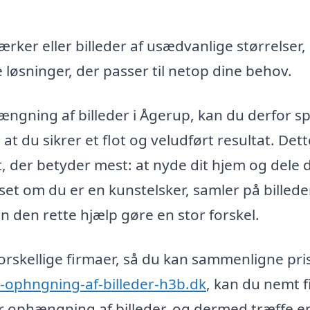
rker eller billeder af usædvanlige størrelser,
løsninger, der passer til netop dine behov.
ængning af billeder i Ågerup, kan du derfor s
t du sikrer et flot og veludført resultat. Dett
t, der betyder mest: at nyde dit hjem og dele 
t om du er en kunstelsker, samler på billede
n den rette hjælp gøre en stor forskel.
forskellige firmaer, så du kan sammenligne pri
-ophngning-af-billeder-h3b.dk
, kan du nemt 
er ophængning af billeder, og dermed træffe e