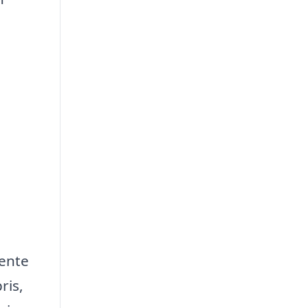
hente
ris,