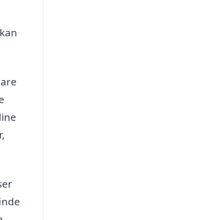
 kan
pare
e
dine
r,
ser
finde
n