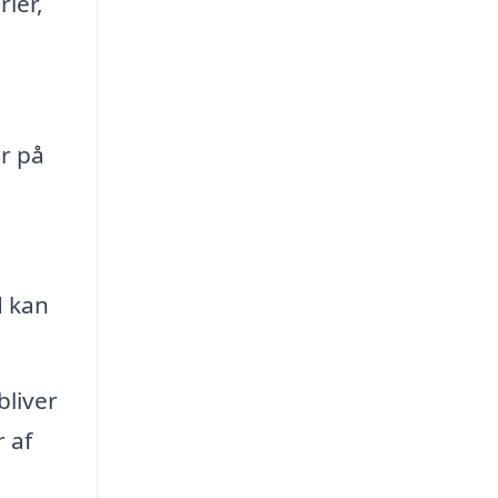
ier,
er på
d kan
bliver
r af