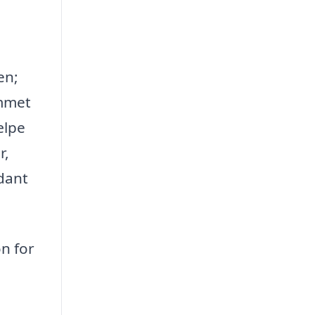
en;
ummet
ælpe
r,
ådant
on for