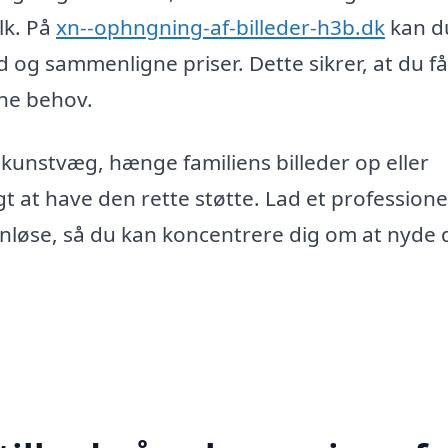
olk. På
xn--ophngning-af-billeder-h3b.dk
kan d
d og sammenligne priser. Dette sikrer, at du f
ine behov.
unstvæg, hænge familiens billeder op eller
gt at have den rette støtte. Lad et professione
anløse, så du kan koncentrere dig om at nyde 