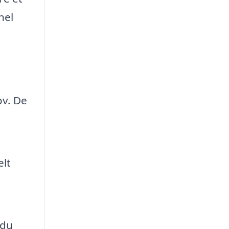
nel
ov. De
elt
 du