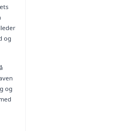
ets
m
lleder
d og
å
gaven
ng og
 med