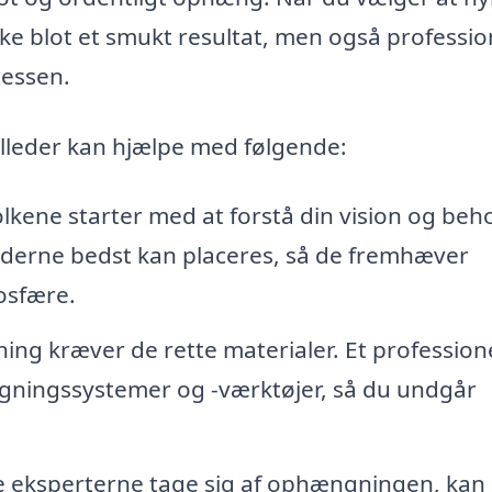
ikke blot et smukt resultat, men også professio
cessen.
illeder kan hjælpe med følgende:
lkene starter med at forstå din vision og beh
lederne bedst kan placeres, så de fremhæver
osfære.
g kræver de rette materialer. Et profession
gningssystemer og -værktøjer, så du undgår
e eksperterne tage sig af ophængningen, kan