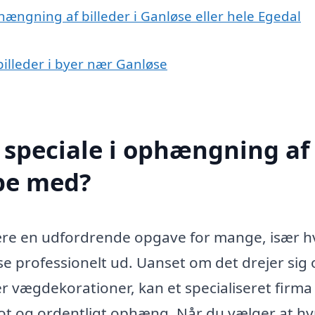
hængning af billeder i Ganløse eller hele Egedal
billeder i byer nær Ganløse
 speciale i ophængning af
lpe med?
ære en udfordrende opgave for mange, især h
 se professionelt ud. Uanset om det drejer sig
er vægdekorationer, kan et specialiseret firma
flot og ordentligt ophæng. Når du vælger at hy