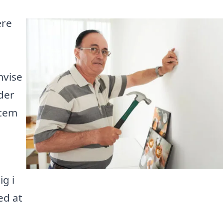
ære
mvise
der
stem
ig i
ed at