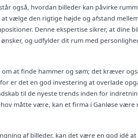
står også, hvordan billeder kan påvirke rumm
at vælge den rigtige højde og afstand melle
ositioner. Denne ekspertise sikrer, at dine bi
du ønsker, og udfylder dit rum med personlighe
n om at finde hammer og søm; det kræver ogs
rfor er det en god investering at overlade op
endskab til de nyeste trends inden for indretni
hov måtte være, kan et firma i Ganløse være
ngning af billeder, kan det være en god idé at