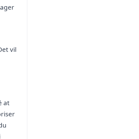
tager
t vil
é at
priser
 du
i