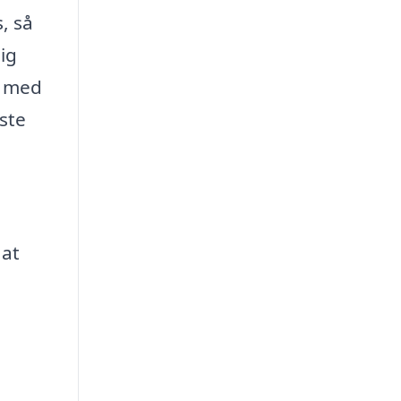
, så
ig
g med
dste
 at