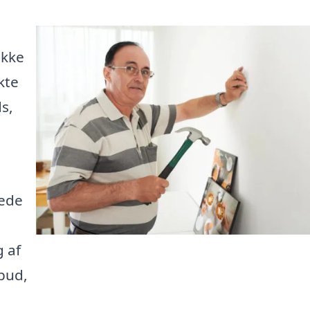
ikke
kte
s,
.
rede
 af
lbud,