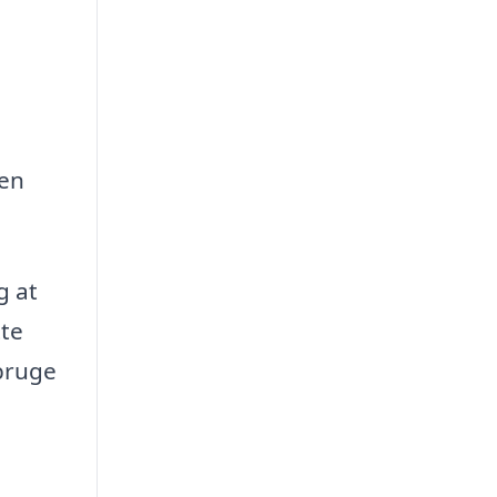
 en
g at
tte
 bruge