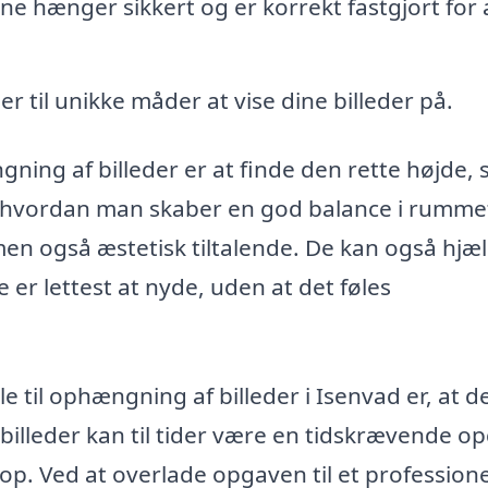
rne hænger sikkert og er korrekt fastgjort for 
r til unikke måder at vise dine billeder på.
ning af billeder er at finde den rette højde, 
, hvordan man skaber en god balance i rumme
, men også æstetisk tiltalende. De kan også hjæ
 er lettest at nyde, uden at det føles
e til ophængning af billeder i Isenvad er, at d
billeder kan til tider være en tidskrævende o
 op. Ved at overlade opgaven til et professione