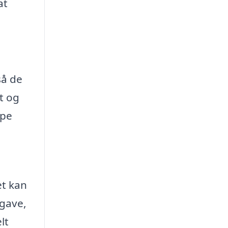
at
så de
t og
lpe
et kan
pgave,
lt