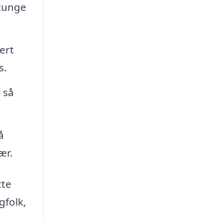
 tunge
ert
s.
 så
å
ær.
tte
gfolk,