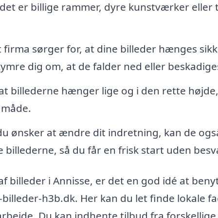
n det er billige rammer, dyre kunstværker eller
 firma sørger for, at dine billeder hænges sikk
ymre dig om, at de falder ned eller beskadige
 at billederne hænger lige og i den rette højde,
 måde.
du ønsker at ændre dit indretning, kan de ogs
illederne, så du får en frisk start uden besv
f billeder i Annisse, er det en god idé at beny
illeder-h3b.dk. Her kan du let finde lokale fa
arbejde. Du kan indhente tilbud fra forskellige