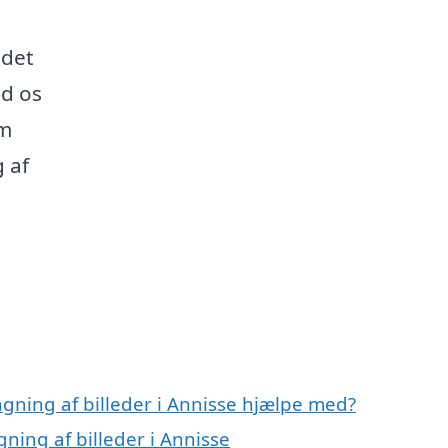
 det
ad os
um
 af
gning af billeder i Annisse hjælpe med?
ning af billeder i Annisse