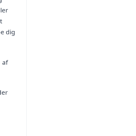
ler
t
pe dig
 af
der