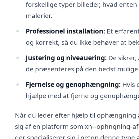
forskellige typer billeder, hvad ente
malerier.
Professionel installation:
Et erfarent
og korrekt, så du ikke behøver at bek
Justering og niveauering:
De sikrer,
de præsenteres på den bedst mulige
Fjernelse og genophængning:
Hvis 
hjælpe med at fjerne og genophænge b
Når du leder efter hjælp til ophængning a
sig af en platform som xn--ophngning-af-b
der specialiserer sig i netop denne type 