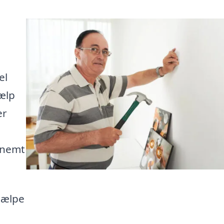
el
ælp
er
 nemt
jælpe