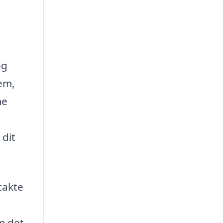
og
rem,
me
n
 dit
takte
m det