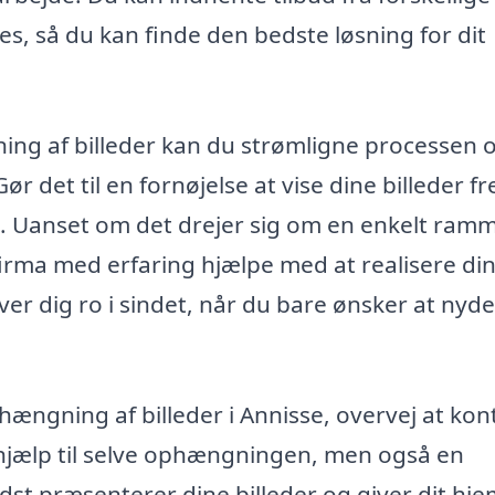
s, så du kan finde den bedste løsning for dit
ning af billeder kan du strømligne processen 
 Gør det til en fornøjelse at vise dine billeder f
ne. Uanset om det drejer sig om en enkelt ram
 firma med erfaring hjælpe med at realisere di
er dig ro i sindet, når du bare ønsker at nyde
ængning af billeder i Annisse, overvej at kon
få hjælp til selve ophængningen, men også en
st præsenterer dine billeder og giver dit hje