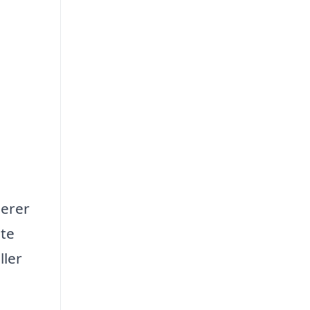
serer
ste
ller