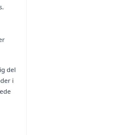
s.
er
ig del
der i
tede