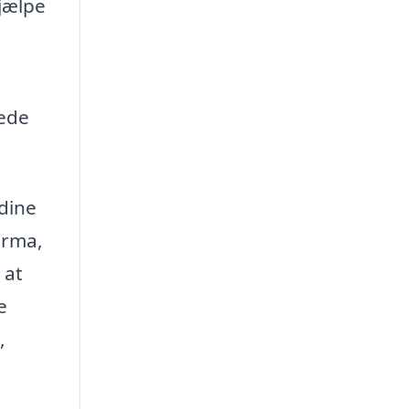
hjælpe
kede
 dine
irma,
 at
e
,