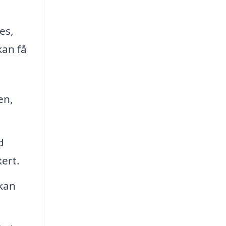
es,
kan få
en,
d
ert.
kan