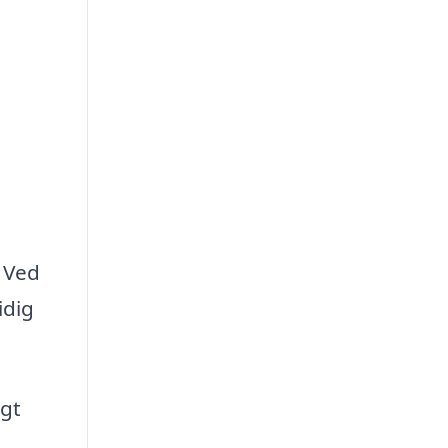
. Ved
idig
igt