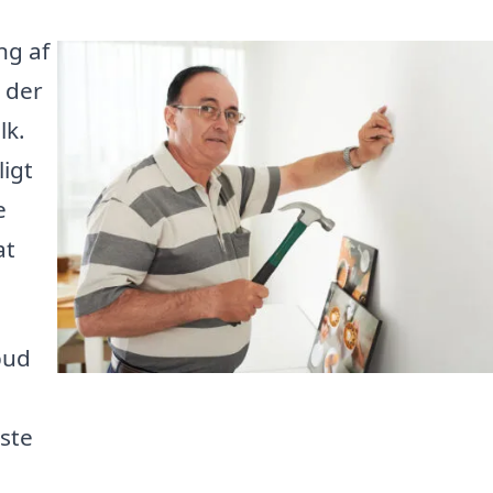
ng af
 der
lk.
igt
e
at
bud
rste